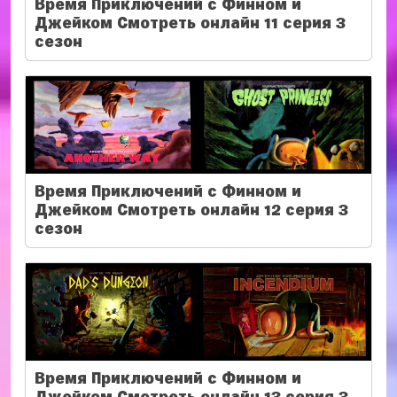
Время Приключений с Финном и
Джейком Смотреть онлайн 11 серия 3
сезон
Время Приключений с Финном и
Джейком Смотреть онлайн 12 серия 3
сезон
Время Приключений с Финном и
Джейком Смотреть онлайн 13 серия 3