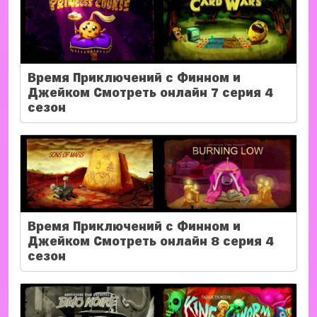
Время Приключений с Финном и
Джейком Смотреть онлайн 7 серия 4
сезон
Время Приключений с Финном и
Джейком Смотреть онлайн 8 серия 4
сезон