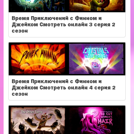
Время Приключений с Финном и
Джейком Смотреть онлайн 3 серия 2
сезон
Время Приключений с Финном и
Джейком Смотреть онлайн 4 серия 2
сезон