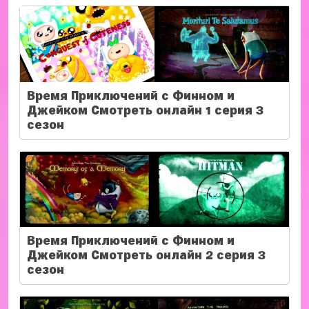
Время Приключений с Финном и
Джейком Смотреть онлайн 1 серия 3
сезон
Время Приключений с Финном и
Джейком Смотреть онлайн 2 серия 3
сезон