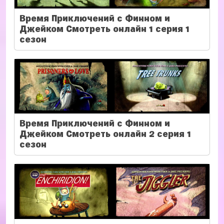
Время Приключений с Финном и
Джейком Смотреть онлайн 1 серия 1
сезон
Время Приключений с Финном и
Джейком Смотреть онлайн 2 серия 1
сезон