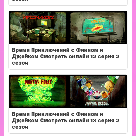
Время Приключений с Финном и
Джейком Смотреть онлайн 12 серия 2
сезон
Время Приключений с Финном и
Джейком Смотреть онлайн 13 серия 2
сезон