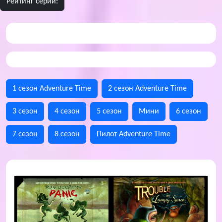
Рейтинг серии:
1 сезон Adventure Time
2 сезон Adventure Time
3 сезон
4 сезон
5 сезон
Мини
6 сезон
7 сезон
8 сезон
Пилот Adventure Time