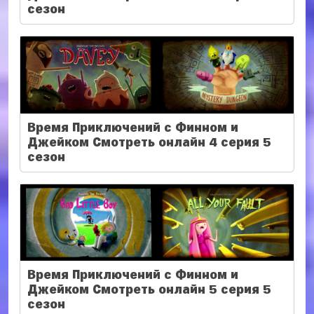
сезон
Время Приключений с Финном и
Джейком Смотреть онлайн 4 серия 5
сезон
Время Приключений с Финном и
Джейком Смотреть онлайн 5 серия 5
сезон