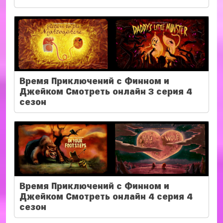
Время Приключений с Финном и
Джейком Смотреть онлайн 3 серия 4
сезон
Время Приключений с Финном и
Джейком Смотреть онлайн 4 серия 4
сезон