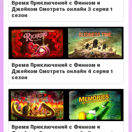
Время Приключений с Финном и
Джейком Смотреть онлайн 3 серия 1
сезон
Время Приключений с Финном и
Джейком Смотреть онлайн 4 серия 1
сезон
Время Приключений с Финном и