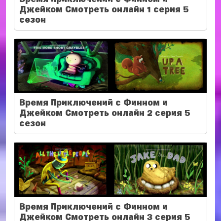
Джейком Смотреть онлайн 1 серия 5
сезон
Время Приключений с Финном и
Джейком Смотреть онлайн 2 серия 5
сезон
Время Приключений с Финном и
Джейком Смотреть онлайн 3 серия 5