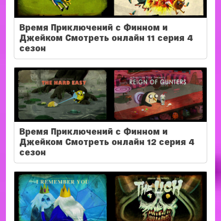
Время Приключений с Финном и
Джейком Смотреть онлайн 11 серия 4
сезон
Время Приключений с Финном и
Джейком Смотреть онлайн 12 серия 4
сезон