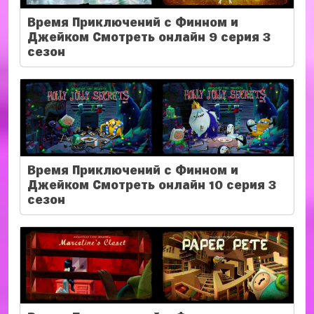
Время Приключений с Финном и
Джейком Смотреть онлайн 9 серия 3
сезон
Время Приключений с Финном и
Джейком Смотреть онлайн 10 серия 3
сезон