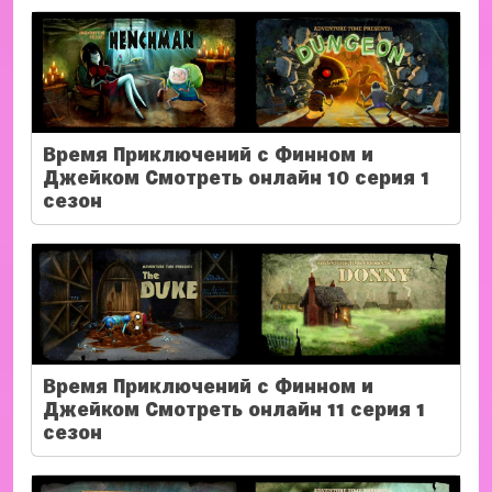
Время Приключений с Финном и
Джейком Смотреть онлайн 10 серия 1
сезон
Время Приключений с Финном и
Джейком Смотреть онлайн 11 серия 1
сезон