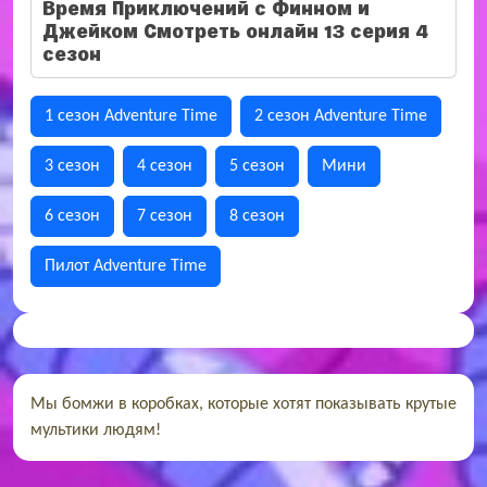
Время Приключений с Финном и
Джейком Смотреть онлайн 13 серия 4
сезон
1 сезон Adventure Time
2 сезон Adventure Time
3 сезон
4 сезон
5 сезон
Мини
6 сезон
7 сезон
8 сезон
Пилот Adventure Time
Мы бомжи в коробках, которые хотят показывать крутые
мультики людям!