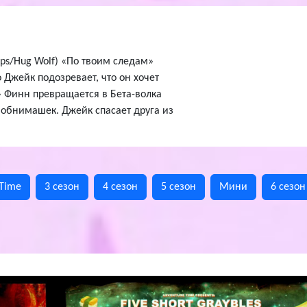
steps/Hug Wolf) «По твоим следам»
Джейк подозревает, что он хочет
 Финн превращается в Бета-волка
 обнимашек. Джейк спасает друга из
 Time
3 сезон
4 сезон
5 сезон
Мини
6 сезон